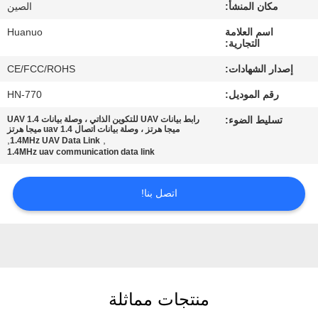
الجودة
مكان المنشأ:
الصين
اسم العلامة
Huanuo
التجارية:
اتصل
إصدار الشهادات:
CE/FCC/ROHS
بنا
رقم الموديل:
HN-770
تسليط الضوء:
رابط بيانات UAV للتكوين الذاتي ، وصلة بيانات UAV 1.4
اطلب
ميجا هرتز ، وصلة بيانات اتصال uav 1.4 ميجا هرتز
,
,
1.4MHz UAV Data Link
عرض
1.4MHz uav communication data link
أسعار
اتصل بنا!
خريطة
الموقع
سياسة
منتجات مماثلة
الخصوصية