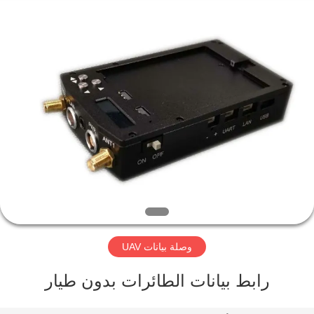
Shenzhen
Huanuo
Innovate
Technology
Co.,Ltd.
All
Rights
Reserved.
المنزل
المنتجات
حولنا
جولة
في
وصلة بيانات UAV
المصنع
رابط بيانات الطائرات بدون طيار
مراقبة