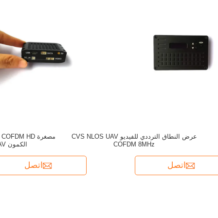
عرض النطاق الترددي للفيديو CVS NLOS UAV
م
COFDM 8MHz
الكمون UAV فيديو الارسال
اتصل
اتصل