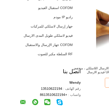
COFDM استقبال الفيديو
راديو IP مودم
جهاز إرسال لاسلكي للمركبات
فيديو لاسلكي طويل المدى الارسال
COFDM جهاز الإرسال والاستقبال
RF السلطة مكبر للصوت
صغرة COFDM HD الارسال اللاسلكي ، منخفض
اتصل بنا
Wendy
رقم الهاتف :
13510622194
واتساب :
+8613510622194