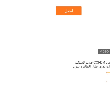
اتصل
2.4GHZ كامل دوبلكس COFDM فيديو لاسلكية
ات بدون طيار الطائرة بدون
طيار