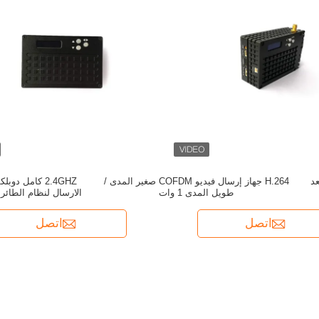
عد
H.264 جهاز إرسال فيديو COFDM صغير المدى /
طويل المدى 1 وات
الارسال لنظام الطائر
اتصل
اتصل