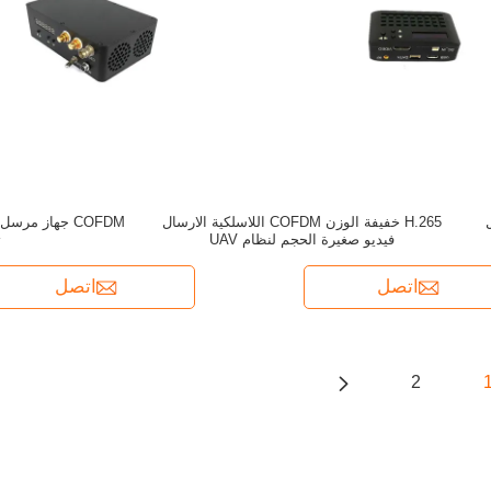
ل
H.265 خفيفة الوزن COFDM اللاسلكية الارسال
COFDM جهاز مر
فيديو صغيرة الحجم لنظام UAV
ت
اتصل
اتصل
2