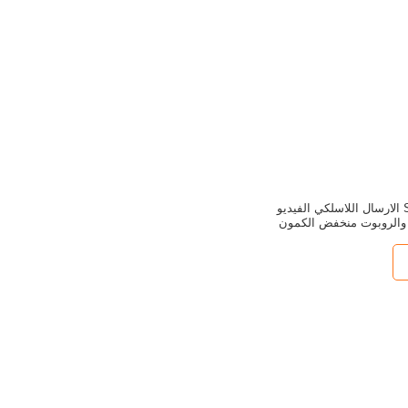
SD 100mw COFDM الارسال اللاسلكي الفيديو
 والروبوت منخفض الكمون