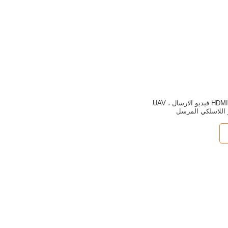
ميني UAV اللاسلكي HDMI فيديو الارسال ، UAV
 اللاسلكي المرسل