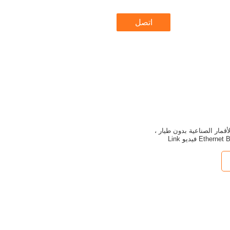
اتصل
ت الأقمار الصناعية بدون طيار ،
Eth فيديو Link