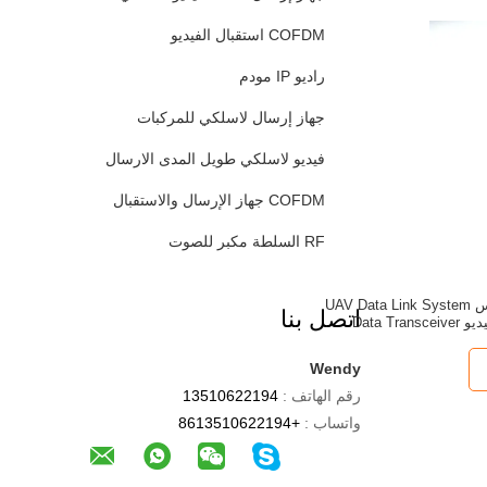
COFDM استقبال الفيديو
راديو IP مودم
جهاز إرسال لاسلكي للمركبات
فيديو لاسلكي طويل المدى الارسال
COFDM جهاز الإرسال والاستقبال
RF السلطة مكبر للصوت
2.4GHZ كامل دوبلكس UAV Data Link System
اتصل بنا
Wendy
رقم الهاتف :
13510622194
واتساب :
+8613510622194