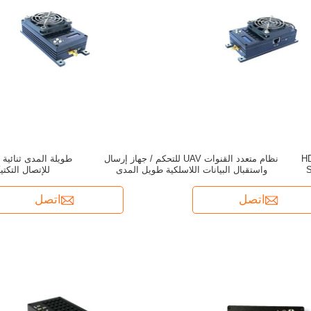
HD 1080P  مع HDMI
نظام متعدد القنوات UAV للتحكم / جهاز إرسال
واستقبال البيانات اللاسلكية طويل المدى
للإتصال التكتيكي t Radio
اتصل
اتصل