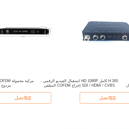
H.265 كامل HD 1080P استقبال الفيديو الرقمي ،
SDI / HDMI / CVBS إخراج COFDM المتلقي
مزدوج تل
اتصل
اتصل