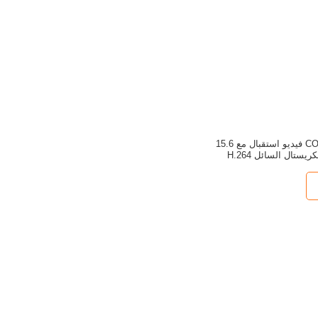
حقيبة محمولة COFDM فيديو استقبال مع 15.6
ستال السائل H.264