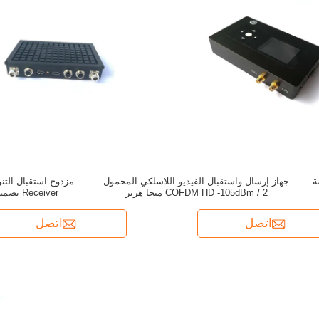
شة
جهاز إرسال واستقبال الفيديو اللاسلكي المحمول
COFDM HD -105dBm / 2 ميجا هرتز
Receiver تصميم مدمج متكامل للغاية
اتصل
اتصل