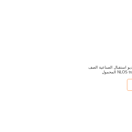
HD H.265  فيديو استقبال الصناعية الصف
NLO المحمول