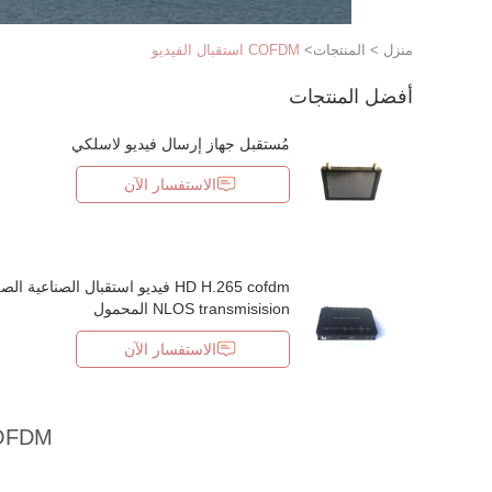
منزل
>
المنتجات
>
COFDM استقبال الفيديو
أفضل المنتجات
مُستقبل جهاز إرسال فيديو لاسلكي
الاستفسار الآن
HD H.265 cofdm فيديو استقبال الصناعية ا
NLOS transmisision المحمول
الاستفسار الآن
COFDM استقبال 