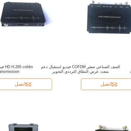
الصف الصناعي صغير COFDM فيديو استقبال دعم
cofdm
دد
متعدد عرض النطاق الترددي التحوير
S transmisision
اتصل
اتصل