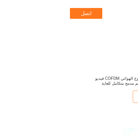
اتصل
مزدوج استقبال التنوع الهوائي COFDM فيديو