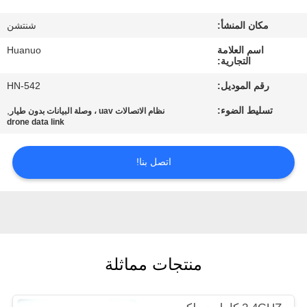
الجودة
مكان المنشأ:
شنتشن
اتصل
اسم العلامة
Huanuo
التجارية:
بنا
رقم الموديل:
HN-542
تسليط الضوء:
,
نظام الاتصالات uav ، وصلة البيانات بدون طيار
اطلب
drone data link
عرض
اتصل بنا!
أسعار
خريطة
الموقع
منتجات مماثلة
سياسة
الخصوصية