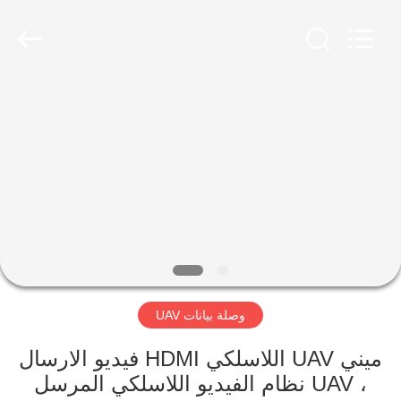
Shenzhen
Huanuo
Innovate
Technology
Co.,Ltd.
All
Rights
Reserved.
المنزل
المنتجات
حولنا
جولة
في
وصلة بيانات UAV
المصنع
ميني UAV اللاسلكي HDMI فيديو الارسال
مراقبة
، UAV نظام الفيديو اللاسلكي المرسل