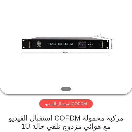
Shenzhen
Huanuo
Innovate
Technology
Co.,Ltd.
All
Rights
Reserved.
المنزل
المنتجات
حولنا
جولة
في
COFDM استقبال الفيديو
المصنع
مركبة محمولة COFDM استقبال الفيديو
مراقبة
مع هوائي مزدوج تلقي حالة 1U