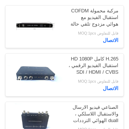
مركبة محمولة COFDM
استقبال الفيديو مع
هوائي مزدوج تلقي حالة
1U
قابل للتفاوض MOQ:1pcs
الاتصال
H.265 كامل HD 1080P
استقبال الفيديو الرقمي ،
SDI / HDMI / CVBS
إخراج COFDM المتلقي
قابل للتفاوض MOQ:1pcs
الاتصال
الصناعي فيديو الارسال
والاستقبال اللاسلكي ،
duall الهوائي الترددات
اللاسلكية الفيديو استقبال