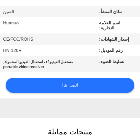
الجودة
مكان المنشأ:
الصين
اتصل
اسم العلامة
Huanuo
التجارية:
بنا
إصدار الشهادات:
CE/FCC/ROHS
رقم الموديل:
HN-120R
اطلب
تسليط الضوء:
,
مستقبل الفيديو rf ، استقبال الفيديو المحمولة
عرض
portable video receiver
أسعار
اتصل بنا!
خريطة
الموقع
سياسة
منتجات مماثلة
الخصوصية