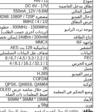
HN-711
نموذج
DC 6V - 17V
نطاق مدخل العاصمة
550mA_12V / 6.6W
العمل الحالي
إدخال الفيديو
مصغرة HDMI: 1080P / 720P
1/2 / 4 / 8MHZ
عرض النطاق
300MHz - 1500MHz ، خطوة بخطوة 1MHz
موجة تردد الراديو
(ترددات أخرى حسب الطلب)
انتاج الطاقة
24dBm / 200mW (يمكن تخصيصها)
MMCX
واجهة RF
التشفير
ديناميكية 128 بت AES
البيانات
شفاف نقل البيانات التسلسلي TTL
FEC
1 / 2،2 / 3،3 / 4،5 / 6،7 / 8
فترة الحرس
1 / 32،1 / 16،1 / 8،1 / 4
2K
يحمل
H.265
ترميز الفيديو
COFDM
تعديل
كوكبة
QPSK، QAM16، QAM64
من خلال شاشة عرض OLED إلى
وضع التحكم في المعلمة
ضبط المعلمات ذات الصلة
60MM * 36MM * 19MM
الأبعاد
وزن
58g و
بطاقة:
cofdm الارسال الفيديو الرقمية
,
وجهاز الإرسال الفيد