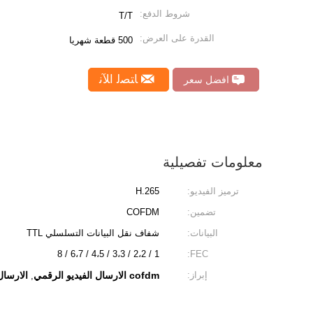
شروط الدفع:
T/T
القدرة على العرض:
500 قطعة شهريا
ﺎﺘﺼﻟ ﺍﻶﻧ
افضل سعر
معلومات تفصيلية
ترميز الفيديو:
H.265
تضمين:
COFDM
البيانات:
شفاف نقل البيانات التسلسلي TTL
1 / 2،2 / 3،3 / 4،5 / 6،7 / 8
FEC:
إبراز:
cofdm الارسال الفيديو الرقمي
الارسال
,