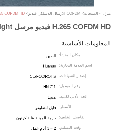
منزل
>
المنتجات
>
COFDM الارسال اللاسلكي فيديو
>
H.265 COFDM HD فيديو مرسل 1080p / Lightweight طويل ا
H.265 COFDM HD فيديو مرسل 1080p / Lightweight طويل المدى Uav مرسل
المعلومات الأساسية
مكان المنشأ:
الصين
اسم العلامة التجارية:
Huanuo
إصدار الشهادات:
CE/FCC/ROHS
رقم الموديل:
HN-711
الحد الأدنى لكمية:
1pcs
الأسعار:
قابل للتفاوض
تفاصيل التغليف:
حزمة المهنية علبة كرتون
وقت التسليم:
2 ~ 3 أيام عمل