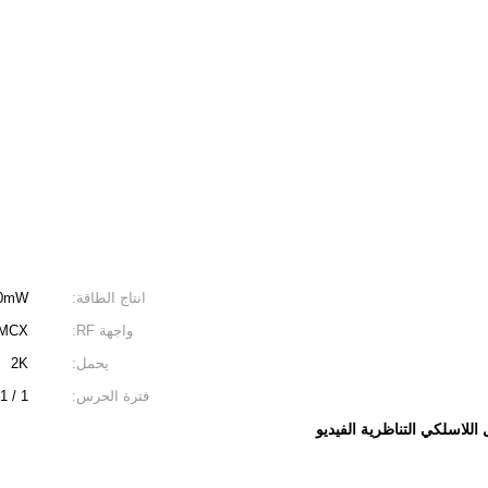
انتاج الطاقة:
m / 200mW
واجهة RF:
MCX
يحمل:
2K
فترة الحرس:
1 / 32،1 / 16،1 / 8،1 / 4
 اللاسلكي التناظرية الفيديو