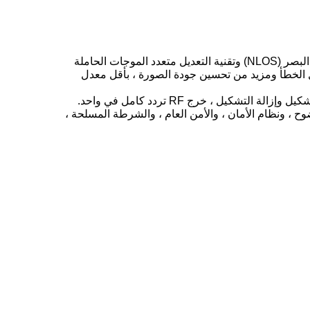
HN-711 H.265 COFDM 1080P أجهزة الإرسال الفيديوي عالية الوضوح ذات الوضوح العالي ، وذلك باستخدام تقنية نقل غير خط البصر (NLOS) وتقنية التعديل متعدد الموجات الحاملة
زمية التحسين ومعدل الخطأ ومزيد من تحسين جودة الصورة ، بأقل معدل
تصميم مضمن متكامل للغاية ، و predistortion الرقمي الخطي السوبر (Predistortion الرقمية) تصميم RF ، وتحديد الشبكة ، والتشكيل وإزالة التشكيل ، خرج RF تردد كامل في واحد.
، ونظام الأمان ، والأمن العام ، والشرطة المسلحة ،