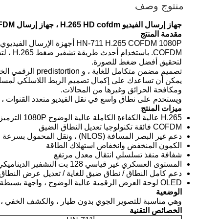
منتوج وصف
جهاز إرسال الفيديو H.265 HD cofdm ، جهاز إرسال COFDM فيديو HD لاسلكي خفيف الوزن
مقدمة المنتج
COFDM.
لتحقيق أفضل ضغط للصورة.
يمكن أن تساعدك على إكمال تصميم الربط اللاسلكي لمسافا
ومكافحة الحرائق وغيرها من المجالات.
ويستخدم على نطاق واسع في نقل الفيديو متعدد القنوات ، 
ميزات
المنتج
H.265 عالية الكفاءة الكاملة عالية الوضوح 1080P الترميز ضغط
COFDM فائقة تكنولوجيا تعديل النطاق الضيق
دعم غير البصر المسافة (NLOS) ، ونقل المحمول بسرعة عالية
الكمون المنخفض وانخفاض استهلاك الطاقة
شفافة منفذ تسلسلي انتقال معدل مرتفع
المستوى العسكري غير قياسي 128 بت التشفير الديناميكي AES
دعم كامل النطاق / نطاق ضيق للغاية / تعديل عرض النطاق الترددي (4M / 8M
OLED لوحة العرض الرقمية عالية الوضوح ، واجهة بسيطة وسهلة التشغيل.
الوضعية
وهي مناسبة للتصوير الجوي بدون طيار ، والكشف الخفي ، و
الخصائص التقنية