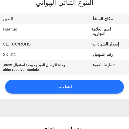
التنوع الثنائي الهوائي
الجودة
مكان المنشأ:
الصين
اتصل
اسم العلامة
Huanuo
بنا
التجارية:
إصدار الشهادات:
CE/FCC/ROHS
اطلب
رقم الموديل:
SK-811
عرض
تسليط الضوء:
,
وحدة الارسال الفيديو ، وحدة استقبال ofdm
أسعار
ofdm receiver module
اتصل بنا!
خريطة
الموقع
سياسة
الخصوصية