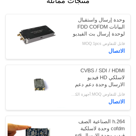
منتجات مماثلة
وحدة إرسال واستقبال
البيانات FDD COFDM
لوحدة إرسال بث الفيديو
متعدد القنوات
قابل للتفاوض MOQ:1pcs
الاتصال
CVBS / SDI / HDMI
لاسلكي HD فيديو
الارسال وحدة دعم دعم
انتقال الفيديو متعددة
قابل للتفاوض MOQ:أجهزة الكمبيوتر 1
الاتصال
h.264 الصناعية الصف
cofdm وحدة لاسلكية
فيديو وحدة الإرسال sdi