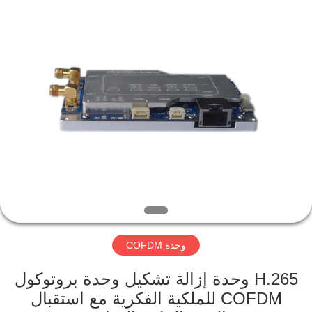
Shenzhen
Huanuo
Innovate
Technology
Co.,Ltd.
All
Rights
Reserved.
المنزل
المنتجات
حولنا
جولة
في
وحدة COFDM
المصنع
H.265 وحدة إزالة تشكيل وحدة بروتوكول
مراقبة
COFDM للملكية الفكرية مع استقبال