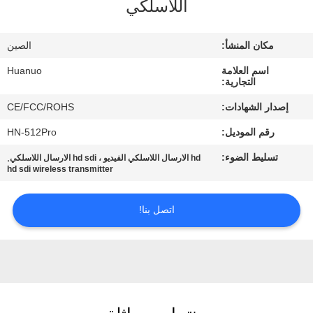
اللاسلكي
الجودة
مكان المنشأ:
الصين
اتصل
اسم العلامة
Huanuo
بنا
التجارية:
إصدار الشهادات:
CE/FCC/ROHS
اطلب
رقم الموديل:
HN-512Pro
عرض
تسليط الضوء:
,
hd الارسال اللاسلكي الفيديو ، hd sdi الارسال اللاسلكي
أسعار
hd sdi wireless transmitter
اتصل بنا!
خريطة
الموقع
سياسة
الخصوصية