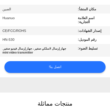
الجودة
مكان المنشأ:
الصين
اتصل
اسم العلامة
Huanuo
التجارية:
بنا
إصدار الشهادات:
CE/FCC/ROHS
رقم الموديل:
HN-530
اطلب
تسليط الضوء:
,
جهاز إرسال لاسلكي صغير ، جهاز إرسال فيديو صغير
عرض
mini video transmitter
أسعار
اتصل بنا!
خريطة
الموقع
سياسة
منتجات مماثلة
الخصوصية