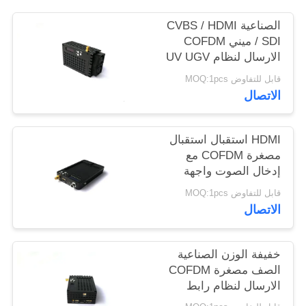
الصناعية CVBS / HDMI
/ SDI ميني COFDM
الارسال لنظام UV UGV
طويلة المدى
قابل للتفاوض MOQ:1pcs
الاتصال
HDMI استقبال استقبال
مصغرة COFDM مع
إدخال الصوت واجهة
لوتس
قابل للتفاوض MOQ:1pcs
الاتصال
خفيفة الوزن الصناعية
الصف مصغرة COFDM
الارسال لنظام رابط
فيديو UAV