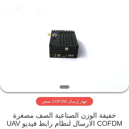
Shenzhen
Huanuo
Innovate
Technology
Co.,Ltd.
All
Rights
Reserved.
المنزل
المنتجات
حولنا
جولة
في
جهاز إرسال COFDM صغير
المصنع
خفيفة الوزن الصناعية الصف مصغرة
مراقبة
COFDM الارسال لنظام رابط فيديو UAV