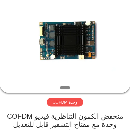
Shenzhen
Huanuo
Innovate
Technology
Co.,Ltd.
All
Rights
Reserved.
المنزل
المنتجات
حولنا
جولة
في
وحدة COFDM
المصنع
منخفض الكمون التناظرية فيديو COFDM
مراقبة
وحدة مع مفتاح التشفير قابل للتعديل