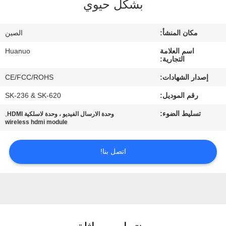
بشكل حيوي
الجودة
مكان المنشأ:
الصين
اتصل
اسم العلامة
Huanuo
بنا
التجارية:
إصدار الشهادات:
CE/FCC/ROHS
اطلب
رقم الموديل:
SK-236 & SK-620
عرض
تسليط الضوء:
,
وحدة الارسال الفيديو ، وحدة لاسلكية HDMI
أسعار
wireless hdmi module
اتصل بنا!
خريطة
الموقع
سياسة
الخصوصية