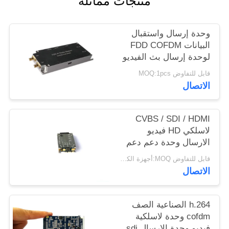
منتجات مماثلة
وحدة إرسال واستقبال
البيانات FDD COFDM
لوحدة إرسال بث الفيديو
متعدد القنوات
قابل للتفاوض MOQ:1pcs
الاتصال
CVBS / SDI / HDMI
لاسلكي HD فيديو
الارسال وحدة دعم دعم
انتقال الفيديو متعددة
قابل للتفاوض MOQ:أجهزة الكمبيوتر 1
الاتصال
h.264 الصناعية الصف
cofdm وحدة لاسلكية
فيديو وحدة الإرسال sdi