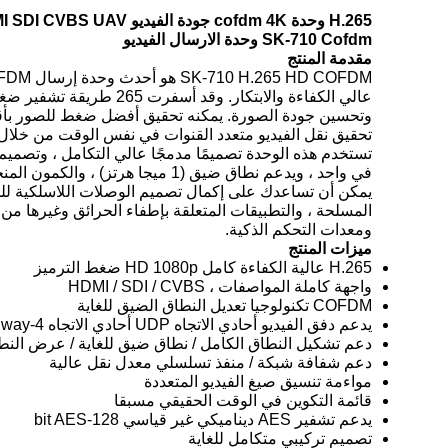
H.265 وحدة cofdm 4K جودة الفيديو HDMI SDI CVBS UAV وحدة الارسال الفيديو
SK-710 Cofdm وحدة الارسال الفيديو
مقدمة المنتج
عالي الكفاءة والابتكا
تحقيق نقل الفيديو متعدد القنوات في نفس الوقت من خلال 
في واحد ، ويدعم نطاق ضيق (1 ميجا هرتز) ، والكمون المنخفض ، والبيانات الشفافة تطبيقات إرسال لمسافات بعيدة.
يمكن أن تساعدك على إكمال تصميم الوصلات اللاسلكية للمسا
المسلحة ، والتطبيقات المتعلقة بإطفاء الحرائق وغيرها من 
ومعدات التحكم الذكية.
ميزات
المنتج
H.265 عالية الكفاءة كامل HD 1080p ضغط الترميز
واجهة كاملة المواصفات ، HDMI / SDI / CVBS
COFDM تكنولوجيا تعديل النطاق الضيق للغاية
يدعم دفق الفيديو أحادي الاتجاه UDP أحادي الاتجاه 4-way من أجل الإرسال المتزامن
دعم تشكيل النطاق الكامل / نطاق ضيق للغاية / عرض النطاق الترددي المت
دعم شفافة شبكة / منفذ تسلسلي معدل نقل عالية
مواءمة تنسيق صيغ الفيديو المتعددة
قائمة التكوين في الوقت الحقيقي مسبقا
يدعم تشفير AES ديناميكي غير قياسي 128-bit AES
تصميم تركيبي متكامل للغاية