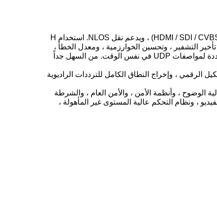
SK-710 H.265 HD COFDM هو أحدث وحدة إرسال COFDM تدعم مدخل IP متعدد القنوات ، ويدعم واجهة كاملة المواصفات (HDMI / SDI / CVBS) ، ويدعم نقل NLOS. استخدام H
، والحد من تأخير التشفير ، وتحسين الخوارزمية ، ومعدل الخطأ ،
وتحسين جودة الصورة. يمكنه تحقيق أفضل ضغط للصور بأقل معدل للشفرة. يمكن أن يدعم التأثير إدخال تدفقات الفيديو IP المتعددة لمواصفات UDP في نفس الوقت. من السهل جداً
شفير عالي الوضوح ، والتشكيل الرقمي ، وإخراج النطاق الكامل للترددات الراديوية
 الوضوح ، وأنظمة الأمن ، والأمن العام ، والشرطة
ديو ، ونظام التحكم عالية المستوى غير المأهولة ،