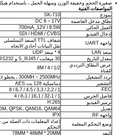
صغيرة الحجم وخفيفة الوزن وسهلة الحمل ، باستخدام هيكل ا
المواصفات الفنية
SK-710
نموذج
DC 6 ~ 17V
نطاق مدخل العاصمة
700mA_12V / 8.5W
العمل الحالي
SDI / HDMI / CVBS
إدخال الفيديو
شفاف TTL المنفذ التسلسلي
واجهة UART
نقل البيانات أحادي الاتجاه
منفذ LAN
4 * منفذ UDP
معدل التاريخ
30 ميغابت / S_RJ45 و 115200bps_RS232
عرض النطاق الترددي
1/2 / 4 / 8M
للقناة
تردد التشغيل
300MH ~ 2500MHz ، يخطو 1MHz
التشفير
ديناميكية 128 بت AES
FEC
1 / 2،2 / 3،3 / 4،5 / 6،7 / 8
فاصل الحرس
1 / 32،1 / 16،1 / 8،1 / 4
H.265
ترميز الفيديو
تعديل
M، QPSK، QAM16، QAM64
IPX
واجهة RF
إعداد المعلمات ذات الصلة من خ
وضع التحكم المعلمة
التحكم
78MM * 48MM * 20MM
البعد