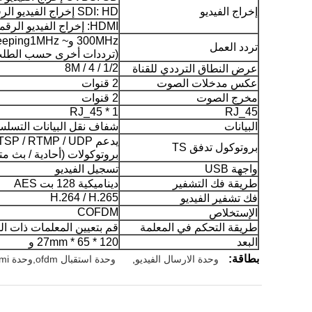
إخراج الفيديو
SDI: HD إخراج الفيديو الرقمي
HDMI: إخراج الفيديو الرقمي عالي الدقة
300MHz و~ 860MHz، Steeping1MHz
تردد العمل
(ترددات أخرى حسب الطل
1/2 / 4 / 8M
عرض النطاق الترددي للقناة
عكس مدخلات الصوت
2 قنوات
مخرج الصوت
2 قنوات
1 * RJ_45
RJ_45
البيانات
شفاف نقل البيانات التسلسلي 
يدعم HTTP / RTSP / RTMP / UDP
بروتوكول تدفق TS
بروتوكولات (أحادية / بث مت
واجهة USB
تسجيل الفيديو
طريقة فك التشفير
ديناميكية 128 بت AES
H.264 / H.265
فك تشفير الفيديو
COFDM
الإستخلاص
طريقة التحكم في المعلمة
قم بتعيين المعلمات ذات الص
البعد
120 * 65 * 27mm و
بطاقة:
وحدة الارسال الفيديو
,
وحدة استقبال ofdm,وحدة hdmi اللاسلكية