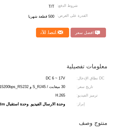
شروط الدفع:
T/T
القدرة على العرض:
500 قطعة شهريا
ﺎﺘﺼﻟ ﺍﻶﻧ
افضل سعر
معلومات تفصيلية
DC نطاق الإدخال:
DC 6 ~ 17V
تاريخ سعر:
30 ميغابت / S_RJ45 و 115200bps_RS232
ترميز الفيديو:
H.265
إبراز:
وحدة الارسال الفيديو
وحدة استقبال ofdm
,
منتوج وصف