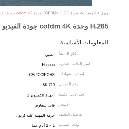
منزل
>
المنتجات
>
وحدة COFDM
H.265 وحدة cofdm 4K جودة الفيديو HDMI SDI CVBS UAV وحدة الارسال الفيديو
>
H.265 وحدة cofdm 4K جودة الفيديو HDMI SDI CVBS UAV وحدة الارسال الفيديو
المعلومات الأساسية
مكان المنشأ:
الصين
اسم العلامة التجارية:
Huanuo
إصدار الشهادات:
CE/FCC/ROHS
رقم الموديل:
SK-710
الحد الأدنى لكمية:
أجهزة الكمبيوتر 1
الأسعار:
قابل للتفاوض
تفاصيل التغليف:
حزمة المهنية علبة كرتون
وقت التسليم:
1 ~ 2 أيام عمل