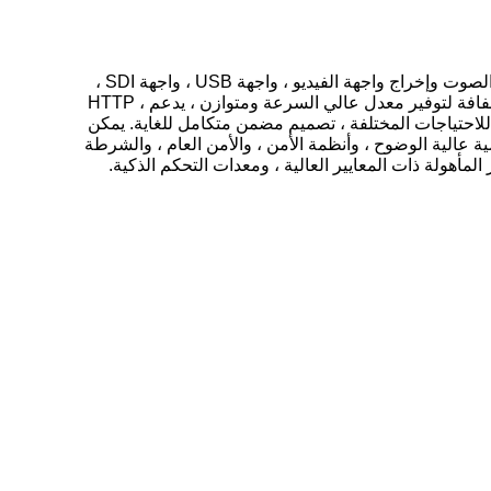
SK-840 HD H.265 / H.264 IP فك COFDM Rx HD وحدة فك التشفير ، هذا المنتج لديه واجهة إخراج HDMI ، CVBS التناظرية الصوت وإخراج واجهة الفيديو ، واجهة USB ، واجهة SDI ،
واجهة RJ45. استخدام تقنية إزالة التشكيل متعدد الموجات الحاملة (non-line-sight) (NLOS) COFDM ، استخدام واجهة بيانات شفافة لتوفير معدل عالي السرعة ومتوازن ، يدعم HTTP ،
ر ، يمكن تعيين دقة إخراج الفيديو وفقا للاحتياجات المختلفة ، تصميم مضمن متكامل للغاية. يمكن
عالية الوضوح ، وأنظمة الأمن ، والأمن العام ، والشرطة
مأهولة ذات المعايير العالية ، ومعدات التحكم الذكية.