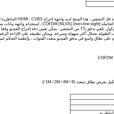
RTSP ، RTMP ، UDP (البث الأحادي والبث المتعدد) بروتوكول. تلقي تدفق TS من التشفي
الطويلة بشكل أكثر سهولة وسرعة. ويمكن تطبيقه على الإذاعة الرقمية 
لى نطاق واسع في تدفق الفيديو متعدد القنوات ، وأنظمة التحكم غير ال
ق متعدد (1M / 2M / 4M / 8 /)