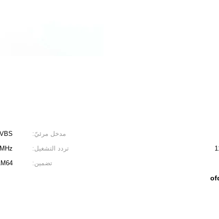
مدخل مرئيّ:
CVBS
تردد التشغيل:
 2500MHz
تضمين:
AM64