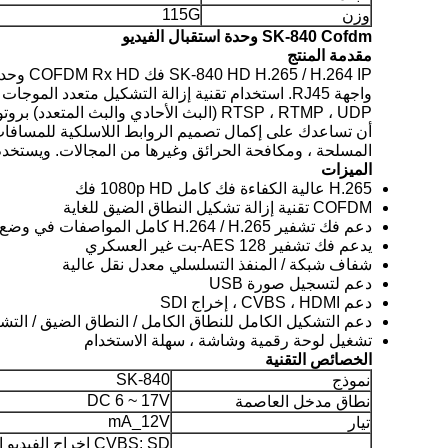
115G
وزن
SK-840 Cofdm وحدة استقبال الفيديو
مقدمة المنتج
أن تساعدك على إكمال تصميم الروابط اللاسلكية للمسافات 
المسلحة ، ومكافحة الحرائق وغيرها من المجالات. ويستخدم ع
الميزات
H.265 عالية الكفاءة فك كامل 1080p HD فك
COFDM تقنية إزالة تشكيل النطاق الضيق للغاية
دعم فك تشفير H.264 / H.265 كامل المواصفات في وضع COFDM
يدعم فك تشفير AES 128-بت غير العسكري
شفاف شبكة / المنفذ التسلسلي معدل نقل عالية
دعم لتسجيل صورة USB
دعم CVBS ، HDMI ، إخراج SDI
دعم التشكيل الكامل للنطاق الكامل / النطاق الضيق / التشكيل بعرض نطا
تشغيل لوحة رقمية وشاشة ، سهلة الاستخدام
الخصائص التقنية
SK-840
نموذج
DC 6 ~ 17V
نطاق مدخل العاصمة
mA_12V
تيار
CVBS: SD إخراج الفيديو التناظرية