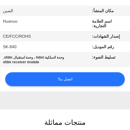
الجودة
مكان المنشأ:
الصين
اتصل
اسم العلامة
Huanuo
التجارية:
بنا
إصدار الشهادات:
CE/FCC/ROHS
رقم الموديل:
SK-840
اطلب
تسليط الضوء:
,
وحدة لاسلكية hdmi ، وحدة استقبال ofdm
عرض
ofdm receiver module
أسعار
اتصل بنا!
خريطة
الموقع
سياسة
منتجات مماثلة
الخصوصية