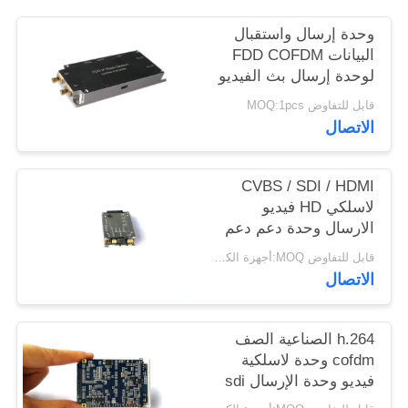
وحدة إرسال واستقبال
البيانات FDD COFDM
لوحدة إرسال بث الفيديو
متعدد القنوات
قابل للتفاوض MOQ:1pcs
الاتصال
CVBS / SDI / HDMI
لاسلكي HD فيديو
الارسال وحدة دعم دعم
انتقال الفيديو متعددة
قابل للتفاوض MOQ:أجهزة الكمبيوتر 1
الاتصال
h.264 الصناعية الصف
cofdm وحدة لاسلكية
فيديو وحدة الإرسال sdi
hdmi وحدة