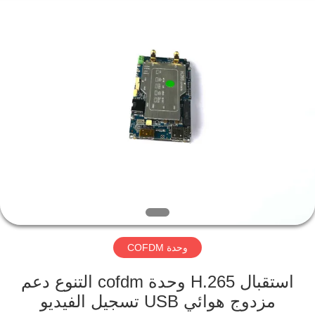
Shenzhen
Huanuo
Innovate
Technology
Co.,Ltd.
All
Rights
Reserved.
المنزل
المنتجات
حولنا
جولة
في
وحدة COFDM
المصنع
استقبال H.265 وحدة cofdm التنوع دعم
مراقبة
مزدوج هوائي USB تسجيل الفيديو