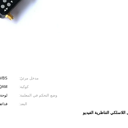
مدخل مرئيّ:
CVBS أو + CVBS
كوكبة:
4QAM
وضع التحكم في المعلمة:
لوحة LCD لتحديد المعل
البعد:
قذائف * 73mm * 26mm
 اللاسلكي التناظرية الفيديو