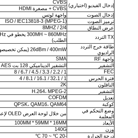
CVBS
إدخال الفيديو (اختياري)
CVBS + مصغرة HDMI
إدخال الصوت
واجهة لوتس
ISO / IEC13818-3 (MPEG-1)
ترميز الصوت
2/4 / 8MHZ
عرض النطاق
TX التردد
الطلب)
طاقة خرج التردد
26dBm / 400mW (يمكن تخصيصها)
الراديوي
SMA
واجهة RF
التشفير
التشفير الديناميكي 128 بت AES
FEC
1 / 2،2 / 3،3 / 4،5 / 6،7 / 8
فترة الحرس
1 / 32،1 / 16،1 / 8،1 / 4
2K
الناقلون
التشفير
H.264، MPEG-2
COFDM
تعديل
كوكبة
QPSK، QAM16، QAM64
وضع التحكم في
من خلال لوحة العرض OLED لإعداد المعلمات ذات الصلة
المعلمة
100MM * 59MM * 16MM
الأبعاد
140G
وزن
درجة الحرارة
-20 ℃ ~ 70 ℃