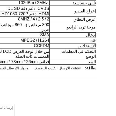
-102dBm / 2MHz
تلقي حساسية
CVBS: دعم دقة D1 SD
إخراج الفيديو
HDMI: دعم HD1080،720P ، و 576،480
2 / 2.5 / 4 / 8MHZ
عرض النطاق
موجة تردد الراديو
هرتز
SMA
إدخال
MPEG2 / H.264
فك
COFDM
الإستخلاص
التحكم في المعلمات
من خلال لوحة العرض LCD لتعيين
الوضع
المعلمات ذات الصلة
البعد
قذائف 125mm * 73mm * 26mm و
بطاقة:
cofdm الارسال الفيديو الرقمية
,
وجهاز الإرسال الفيد