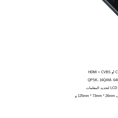
HDMI 
QPSK، 16QAM، 6
مات
125mm  و