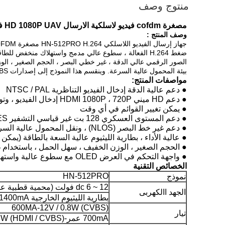
منتوج وصف
مصغرة cofdm فيديو لاسلكية الارسال HD 1080P UAV فيديو الارسال
وصف المنتج
:
بيئة المحمول عالية السرعة. وينقسم هذا النموذج إلى إصدارات HDMI + CVBS و CVBS.
مواصفات المنتج:
● دعم عالية الدقة إدخال الفيديو التناظرية NTSC / PAL
● دعم HD ميني HDMI 1080P ، 720P إدخال الفيديو ، وتوفير التوافق الجيد
● يمكن تغيير القوائم في أي وقت
● دعم المستوى العسكري 128 بت غير قياسي التشفير AES ديناميكي
● دعم غير خط البصر (NLOS) ، ونقل المحمول عالية السرعة
● عالية الأداء ، بطارية الليثيوم عالية السعة بالطاقة (يمكن 
● الحجم الصغير ، الوزن الخفيف ، سهل الحمل ، باستخدام غل
● واجهة التحكم في العرض OLED مع سطوع عالية واستهلاك منخفض للطاقة
الخصائص التقنية
HN-512PRO
نموذج
dc 6 ~ 12 فولت (محمية قطبية عكسية)
الجهد االكهربى
بطارية الليثيوم الخارجية DC7.2V / 1400mA (استبدال)
600MA-12V / 0.8W (CVBS)
تيار
700mA عمر-12V / 0.8W (HDMI / CVBS)