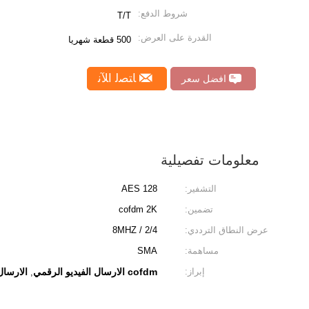
شروط الدفع:
T/T
القدرة على العرض:
500 قطعة شهريا
ﺎﺘﺼﻟ ﺍﻶﻧ
افضل سعر
معلومات تفصيلية
التشفير:
AES 128
تضمين:
cofdm 2K
عرض النطاق الترددي:
2/4 / 8MHZ
مساهمة:
SMA
إبراز:
cofdm الارسال الفيديو الرقمي
الارسال
,