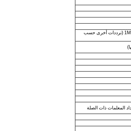
300MH ~ 860MHz يخطو في 1MHz (ترددات أخرى حسب