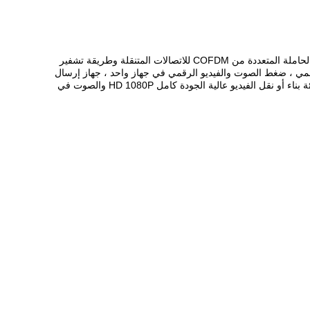
جهاز إرسال الفيديو اللاسلكي HN-512PRO H.264 مصغرة HD-HDMI / CVBS COFDM ، باستخدام نواة الجيل الرابع من تقنية تعديل الموجات الحاملة المتعددة من COFDM للاتصالات المتنقلة وطريقة تشفير
صميم صب متكامل ، ضبط التشكيل الرقمي ، ضغط الصوت والفيديو الرقمي في جهاز واحد ، جهاز إرسال
الصور الرقمي عالي الدقة ، غير خطي البصر ، الحجم الصغير ، الوزن الخفيف.يمكنه نقل الفيديو عالي الوضوح الكامل 1080P والصوت في كتلة بيئة بناء أو نقل الفيديو عالية الجودة كامل HD 1080P والصوت في