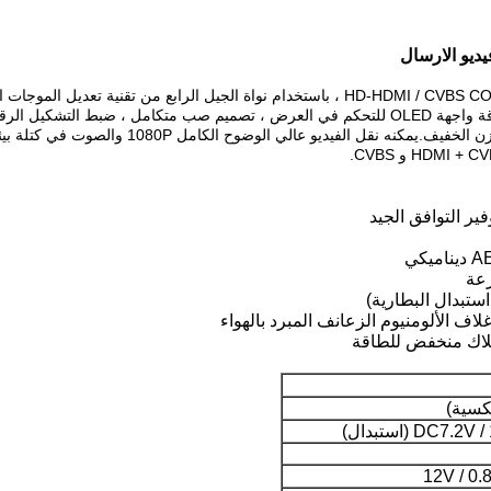
ضغط H.264 الفعالة ، سطوع عالي مدمج واستهلاك منخفض للطاقة واجهة OLED للتحكم في العرض ، ت
استبدال البطارية)
اف الألومنيوم الزعانف المبرد بالهواء