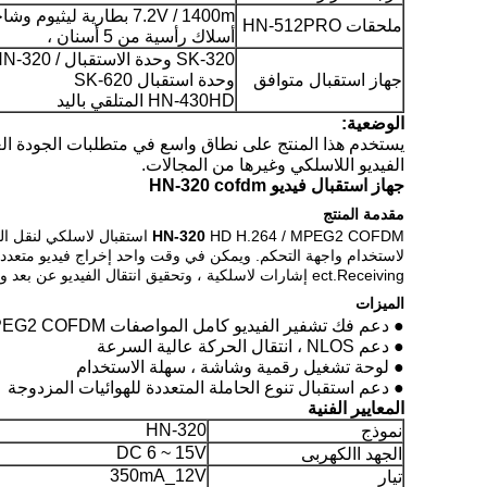
7.2V / 1400m بطارية ليثيوم وشاحن
ملحقات HN-512PRO
أسلاك رأسية من 5 أسنان ،
SK-320 وحدة الاستقبال / HN-320 المتلقي
جهاز استقبال متوافق
وحدة استقبال SK-620
HN-430HD المتلقي باليد
الوضعية:
يستخدم هذا المنتج على نطاق واسع في متطلبات الجودة العالي
الفيديو اللاسلكي وغيرها من المجالات.
جهاز استقبال فيديو HN-320 cofdm
مقدمة المنتج
HD H.264 / MPEG2 COFDM استقبال لاسلكي لنقل الفيديو.
HN-320
ect.Receiving إشارات لاسلكية ، وتحقيق انتقال الفيديو عن بعد والمراقبة في ظل حالة المحمول غير خط البصر.
الميزات
● دعم فك تشفير الفيديو كامل المواصفات H.264 / MPEG2 COFDM
● دعم NLOS ، انتقال الحركة عالية السرعة
● لوحة تشغيل رقمية وشاشة ، سهلة الاستخدام
● دعم استقبال تنوع الحاملة المتعددة للهوائيات المزدوجة
المعايير الفنية
HN-320
نموذج
DC 6 ~ 15V
الجهد االكهربى
350mA_12V
تيار