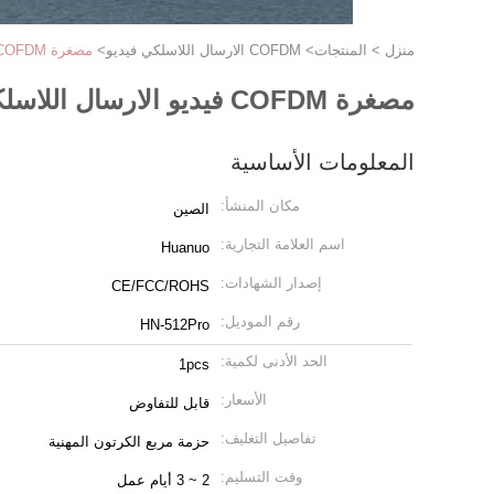
منزل
>
المنتجات
>
COFDM الارسال اللاسلكي فيديو
>
مصغرة COFDM فيديو الارسال اللاسلكي طويل المدى جيد التوافق
مصغرة COFDM فيديو الارسال اللاسلكي طويل المدى جيد التوافق
المعلومات الأساسية
مكان المنشأ:
الصين
اسم العلامة التجارية:
Huanuo
إصدار الشهادات:
CE/FCC/ROHS
رقم الموديل:
HN-512Pro
الحد الأدنى لكمية:
1pcs
الأسعار:
قابل للتفاوض
تفاصيل التغليف:
حزمة مربع الكرتون المهنية
وقت التسليم:
2 ~ 3 أيام عمل