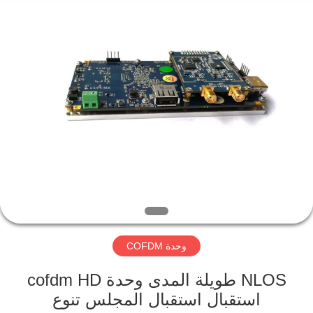
Shenzhen
Huanuo
Innovate
Technology
Co.,Ltd.
All
Rights
Reserved.
المنزل
المنتجات
حولنا
جولة
في
وحدة COFDM
المصنع
NLOS طويلة المدى وحدة cofdm HD
مراقبة
استقبال استقبال المجلس تنوع