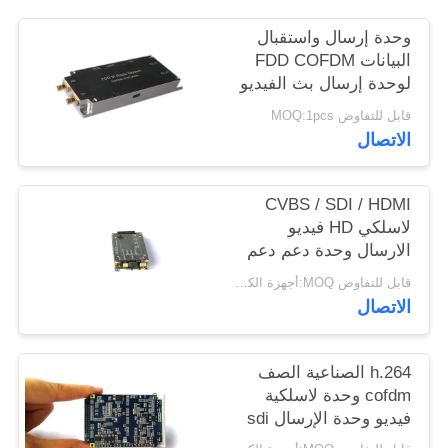
وحدة إرسال واستقبال
البيانات FDD COFDM
لوحدة إرسال بث الفيديو
متعدد القنوات
قابل للتفاوض MOQ:1pcs
الاتصال
CVBS / SDI / HDMI
لاسلكي HD فيديو
الارسال وحدة دعم دعم
انتقال الفيديو متعددة
قابل للتفاوض MOQ:أجهزة الكمبيوتر 1
الاتصال
h.264 الصناعية الصف
cofdm وحدة لاسلكية
فيديو وحدة الإرسال sdi
hdmi وحدة