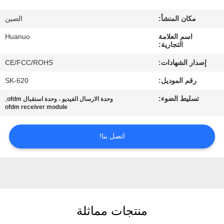
الجودة
مكان المنشأ:
الصين
اتصل
اسم العلامة
Huanuo
التجارية:
بنا
إصدار الشهادات:
CE/FCC/ROHS
رقم الموديل:
SK-620
اطلب
تسليط الضوء:
,
وحدة الارسال الفيديو ، وحدة استقبال ofdm
عرض
ofdm receiver module
أسعار
اتصل بنا!
خريطة
الموقع
سياسة
منتجات مماثلة
الخصوصية