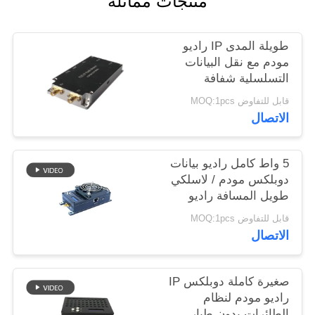
منتجات مماثلة
طويلة المدى IP راديو
مودم مع نقل البيانات
التسلسلية شفافة
قابل للتفاوض MOQ:1pcs
الاتصال
5 واط كامل راديو بيانات
دوبلكس مودم / لاسلكي
طويل المسافة راديو
مودم
قابل للتفاوض MOQ:1pcs
الاتصال
صغيرة كاملة دوبلكس IP
راديو مودم لنظام
الطائرات بدون طيار