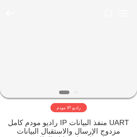
Shenzhen
Huanuo
Innovate
Technology
Co.,Ltd.
All
Rights
Reserved.
المنزل
المنتجات
حولنا
جولة
في
راديو IP مودم
المصنع
UART منفذ البيانات IP راديو مودم كامل
مراقبة
مزدوج الإرسال والاستقبال البيانات