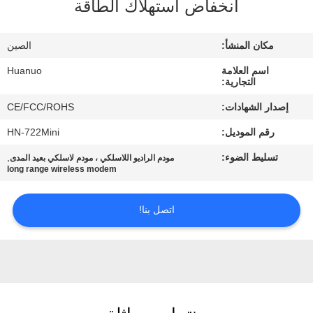
انخفاض استهلاك الطاقة
الجودة
مكان المنشأ:
الصين
اتصل
اسم العلامة
Huanuo
بنا
التجارية:
إصدار الشهادات:
CE/FCC/ROHS
اطلب
رقم الموديل:
HN-722Mini
عرض
تسليط الضوء:
,
مودم الراديو اللاسلكي ، مودم لاسلكي بعيد المدى
أسعار
long range wireless modem
اتصل بنا!
خريطة
الموقع
سياسة
الخصوصية