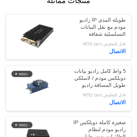
منتجات مماثلة
طويلة المدى IP راديو
مودم مع نقل البيانات
التسلسلية شفافة
قابل للتفاوض MOQ:1pcs
الاتصال
5 واط كامل راديو بيانات
دوبلكس مودم / لاسلكي
طويل المسافة راديو
مودم
قابل للتفاوض MOQ:1pcs
الاتصال
صغيرة كاملة دوبلكس IP
راديو مودم لنظام
الطائرات بدون طيار