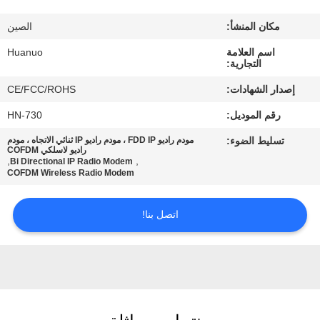
الجودة
مكان المنشأ:
الصين
اتصل
اسم العلامة
Huanuo
التجارية:
بنا
إصدار الشهادات:
CE/FCC/ROHS
رقم الموديل:
HN-730
اطلب
تسليط الضوء:
مودم راديو FDD IP ، مودم راديو IP ثنائي الاتجاه ، مودم
عرض
راديو لاسلكي COFDM
,
,
Bi Directional IP Radio Modem
أسعار
COFDM Wireless Radio Modem
اتصل بنا!
خريطة
الموقع
سياسة
الخصوصية