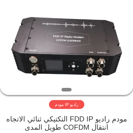
Shenzhen
Huanuo
Innovate
Technology
Co.,Ltd.
All
Rights
Reserved.
المنزل
المنتجات
حولنا
جولة
في
راديو IP مودم
المصنع
مودم راديو FDD IP التكتيكي ثنائي الاتجاه
مراقبة
انتقال COFDM طويل المدى