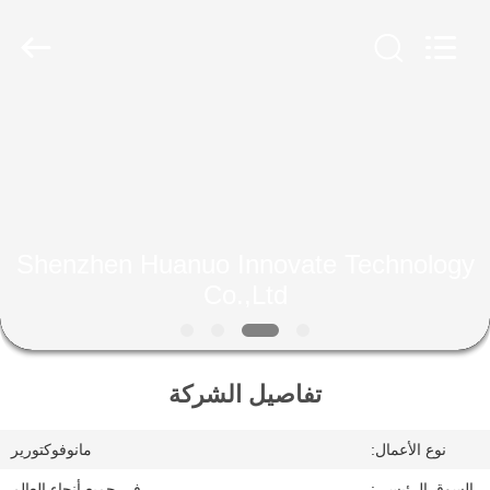
Shenzhen
Huanuo
Innovate
Technology
Co.,Ltd.
All
Rights
Reserved.
المنزل
المنتجات
حولنا
Shenzhen Huanuo Innovate Technology
Co.,Ltd
جولة
في
تفاصيل الشركة
المصنع
نوع الأعمال:
مانوفوكتورير
مراقبة
السوق الرئيسي:
في جميع أنحاء العالم