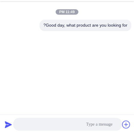
الجودة
11:49 PM
اتصل
Good day, what product are you looking for?
بنا
إرسال
اطلب
عرض
أسعار
خريطة
الموقع
جهاز إرسال فيديو لاسلكي كامل الوضوح 1080P COFDM
1500MHz
COFDM الارسال اللاسلكي فيديو
2023-08-01
سياسة
الخصوصية