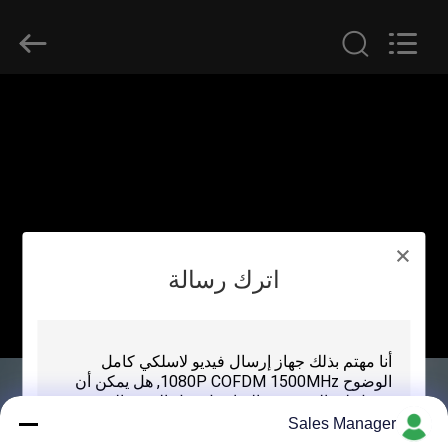
Shenzhen
Huanuo
Innovate
Technology
Co.,Ltd.
All
Rights
Reserved.
المنزل
المنتجات
حولنا
اترك رسالة
جولة
في
المصنع
مراقبة
Sales Manager