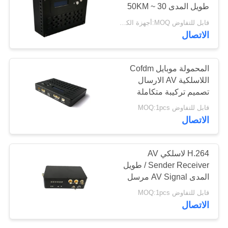
طويل المدى 30 ~ 50KM
DC 6 ~ 17V
قابل للتفاوض MOQ:أجهزة الكمبيوتر 1
الاتصال
المحمولة موبايل Cofdm
اللاسلكية AV الارسال
تصميم تركيبة متكاملة
وحدات
قابل للتفاوض MOQ:1pcs
الاتصال
H.264 لاسلكي AV
Sender Receiver / طويل
المدى AV Signal مرسل
قابل للتفاوض MOQ:1pcs
الاتصال