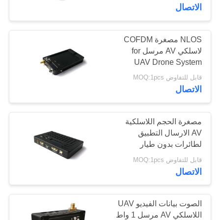
الجودة
الاتصال
اتصل
NLOS مصغرة COFDM
لاسلكي AV مرسل for
بنا
UAV Drone System
100mm * 59mm * 16mm
قابل للتفاوض MOQ:1pcs
اطلب
الاتصال
عرض
أسعار
مصغرة الحجم اللاسلكية
AV الارسال التطبيق
لطائرات بدون طيار
خريطة
الصغيرة ونظام روبوت
قابل للتفاوض MOQ:1pcs
الموقع
الاتصال
سياسة
الصوت بيانات الفيديو UAV
الخصوصية
اللاسلكي AV مرسل 1 واط