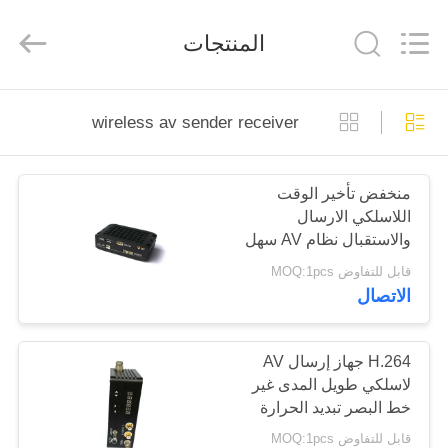
Shenzhen
Huanuo
Innovate
المنتجات
Technology
Co.,Ltd.
All
Rights
Reserved.
المنزل
wireless av sender receiver
المنتجات
منخفض تأخير الوقت
اللاسلكي الارسال
حولنا
والاستقبال نظام AV سهل
الحمل
قابل للتفاوض MOQ:1pcs
جولة
الاتصال
في
المصنع
H.264 جهاز إرسال AV
لاسلكي طويل المدى غير
خط البصر تبديد الحرارة
مراقبة
جيد
قابل للتفاوض MOQ:1pcs