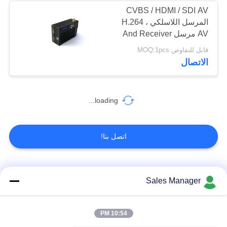
CVBS / HDMI / SDI AV
المرسل اللاسلكي ، H.264
AV مرسل And Receiver
قابل للتفاوض MOQ:1pcs
الاتصال
loading...
اتصل بنا!
فئات شعبية
جميع
Sales Manager
COFDM الارسال
10:54 PM
COFDM فيديو الارسال
اللاسلكي فيديو