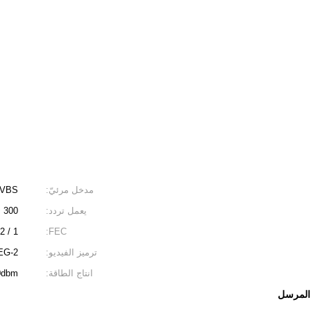
مدخل مرئيّ:
VBS
يعمل تردد:
300 ~ 1500MHZ ، خطوة بخطوة 1 ميجا هرتز
1 / 2،2 / 3،3 / 4،4 / 5،5 / 6،7 / 8
FEC:
ترميز الفيديو:
EG-2
انتاج الطاقة:
20dbm