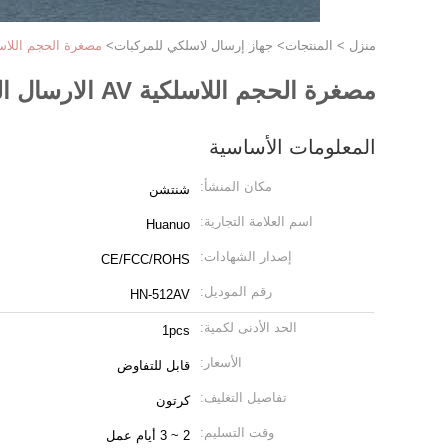
منزل
>
المنتجات
>
جهاز إرسال لاسلكي للمركبات
>
مصغرة الحجم اللاسلكية AV الارسال التطبيق لطائرات بدون طيار ال
مصغرة الحجم اللاسلكية AV الارسال التطبيق لطائرات بدون طيار الصغيرة ونظام روبوت
المعلومات الأساسية
مكان المنشأ:
شنتشن
اسم العلامة التجارية:
Huanuo
إصدار الشهادات:
CE/FCC/ROHS
رقم الموديل:
HN-512AV
الحد الأدنى لكمية:
1pcs
الأسعار:
قابل للتفاوض
تفاصيل التغليف:
كرتون
وقت التسليم:
2 ~ 3 أيام عمل