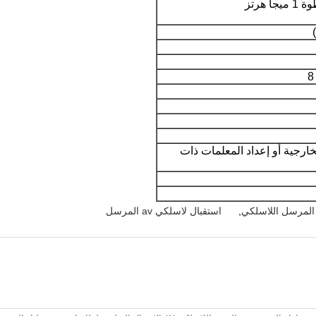
لال لوحة العرض LCD الخارجية أو إعداد المعلمات ذات
,
استقبال لاسلكي av المرسل