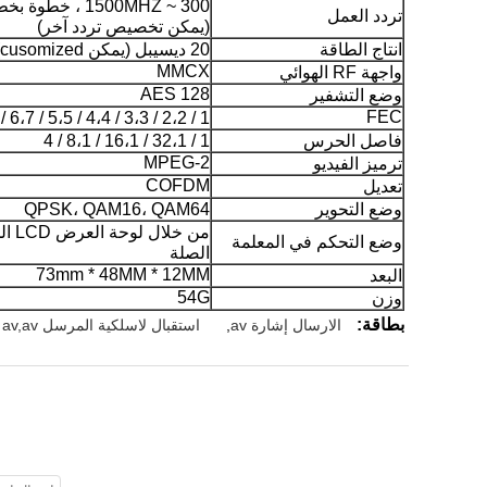
300 ~ 1500MHZ ، خطوة بخطوة 1 ميجا هرتز
تردد العمل
(يمكن تخصيص تردد آخر)
انتاج الطاقة
20 ديسيبل (يمكن cusomized)
MMCX
واجهة RF الهوائي
AES 128
وضع التشفير
FEC
1 / 2،2 / 3،3 / 4،4 / 5،5 / 6،7 / 8
فاصل الحرس
1 / 32،1 / 16،1 / 8،1 / 4
MPEG-2
ترميز الفيديو
COFDM
تعديل
وضع التحوير
QPSK، QAM16، QAM64
من خ
وضع التحكم في المعلمة
الصلة
73mm * 48MM * 12MM
البعد
54G
وزن
بطاقة:
الارسال إشارة av
,
استقبال لاسلكية المرسل av,av المرسل اللاسلكي