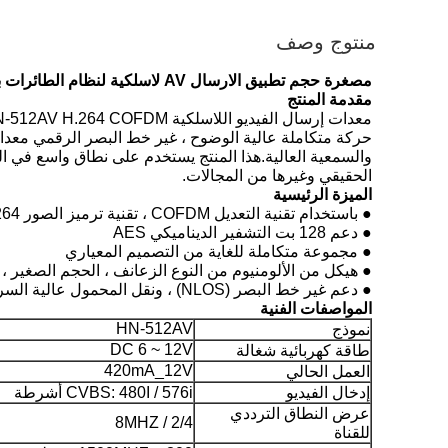
منتوج وصف
مصغرة حجم تطبيق الارسال AV لاسلكية لنظام الطائرات بدون طيار الصغيرة والروبوت
مقدمة المنتج
حركة متكاملة عالية الوضوح ، غير خط البصر الرقمي معدات ن
والسمعية العالية.هذا المنتج يستخدم على نطاق واسع في الجو
الحقيقي وغيرها من المجالات.
الميزة الرئيسية
● باستخدام تقنية التعديل COFDM ، تقنية ترميز الصور H.264
● دعم 128 بت التشفير الديناميكي AES
● مجموعة متكاملة للغاية من التصميم المعياري
● هيكل من الألومنيوم من النوع الزعانف ، الحجم الصغير ،
● دعم غير خط البصر (NLOS) ، ونقل المحمول عالية السرعة
المواصفات الفنية
HN-512AV
نموذج
DC 6 ~ 12V
طاقة كهربائية شغالة
420mA_12V
العمل الحالي
إدخال الفيديو
CVBS: 480I / 576i أشرطة
عرض النطاق الترددي
2/4 / 8MHZ
للقناة