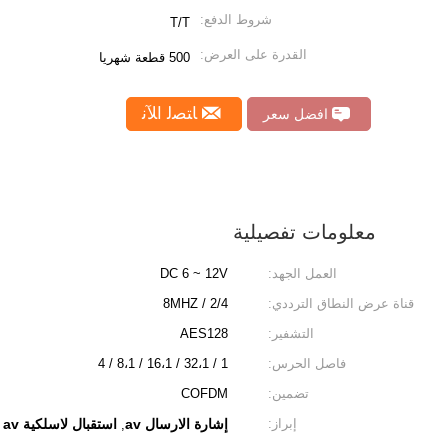
شروط الدفع:
T/T
القدرة على العرض:
500 قطعة شهريا
ﺎﺘﺼﻟ ﺍﻶﻧ
افضل سعر
معلومات تفصيلية
العمل الجهد:
DC 6 ~ 12V
قناة عرض النطاق الترددي:
2/4 / 8MHZ
التشفير:
AES128
فاصل الحرس:
1 / 32،1 / 16،1 / 8،1 / 4
تضمين:
COFDM
إبراز:
إشارة الارسال av
استقبال لاسلكية av المرسل
,