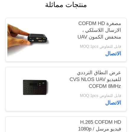
منتجات مماثلة
مصغرة COFDM HD
الارسال اللاسلكي ،
منخفض الكمون UAV
فيديو الارسال
قابل للتفاوض MOQ:1pcs
الاتصال
عرض النطاق الترددي
للفيديو CVS NLOS UAV
COFDM 8MHz
قابل للتفاوض MOQ:1pcs
الاتصال
H.265 COFDM HD
فيديو مرسل 1080p /