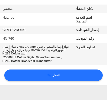
الجودة
مكان المنشأ:
شنتشن
اتصل
اسم العلامة
Huanuo
التجارية:
بنا
إصدار الشهادات:
CE/FCC/ROHS
رقم الموديل:
HN-760
اطلب
تسليط الضوء:
جهاز إرسال الفيديو الرقمي HEVC Cofdm ، جهاز إرسال
عرض
الفيديو الرقمي Cofdm 2500 ميجا هرتز ، جهاز إرسال
البث H.265 Cofdm
أسعار
,
,
2500MHZ Cofdm Digital Video Transmitter
H.265 Cofdm Broadcast Transmitter
خريطة
اتصل بنا!
الموقع
سياسة
الخصوصية