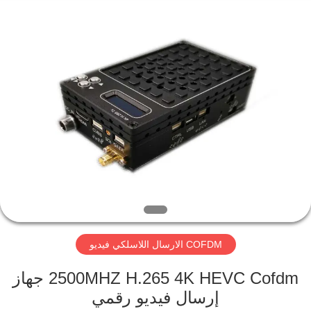
Shenzhen
Huanuo
Innovate
Technology
Co.,Ltd.
All
Rights
Reserved.
المنزل
المنتجات
حولنا
جولة
في
COFDM الارسال اللاسلكي فيديو
المصنع
2500MHZ H.265 4K HEVC Cofdm جهاز
مراقبة
إرسال فيديو رقمي