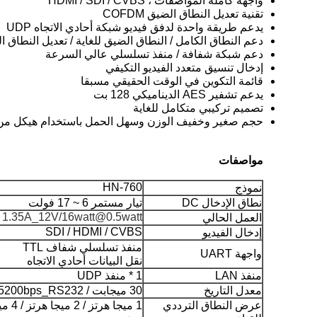
واجهة كاملة المواصفات ، HDMI / SDI / CVBS
تقنية تعديل النطاق الضيق COFDM
يدعم طريقة واحدة لدفق فيديو شبكة أحادي الاتجاه UDP
دعم النطاق الكامل / النطاق الضيق للغاية / تعديل النطاق الترددي المتعدد (1 ميجا هرتز / 2 ميجا هرتز /
دعم شبكة شفافة / منفذ تسلسلي عالي السرعة
إدخال تنسيق متعدد الفيديو التكيفي
قائمة التكوين في الوقت الحقيقي مسبقا
يدعم تشفير AES الديناميكي 128 بت
تصميم تركيبي متكامل للغاية
حجم صغير وخفيف الوزن وسهل الحمل باستخدام هيكل من ال
مواصفات
HN-760
نموذج
نطاق الإدخال DC
تيار مستمر 6 ~ 17 فولت
1.35A_12V/16watt@0.5watt
العمل الحالي
SDI / HDMI / CVBS
إدخال الفيديو
منفذ تسلسلي شفاف TTL
واجهة UART
نقل البيانات أحادي الاتجاه
منفذ LAN
1 * منفذ UDP
معدل التاريخ
30 ميجابت / S_RJ45 & 115200bps_RS232
عرض النطاق الترددي