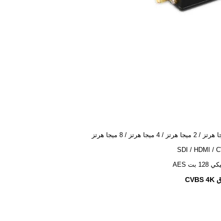
SDI / HDMI / 
12 بت AES
CV