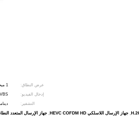
عرض النطاق:
1 ميجا هرتز / 2 ميجا هرتز / 4 ميجا هرتز / 8 ميجا هرتز
إدخال الفيديو:
CVBS
التشفير:
ديناميكي 8
جهاز الإرسال اللاسلكي HEVC COFDM HD
جهاز الإرسال المتعدد النطاق BS 4K
,
,