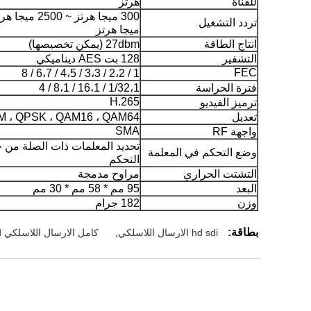
للقناة
هرتز
تردد التشغيل
ميجا هرتز
انتاج الطاقة
27dbm (يمكن تخصيصها)
التشفير
128 بت AES ديناميكي
FEC
1 / 2،2 / 3،3 / 4،5 / 6،7 / 8
فترة الحراسة
1/32،1 / 16،1 / 8،1 / 4
H.265
ترميز الفيديو
تعديل
 ، QPSK ، QAM16 ، QAM64
SMA
واجهة RF
تحديد المعلمات ذات الصلة من 
وضع التحكم في المعلمة
التحكم
التشتت الحراري
مراوح مدمجة
البعد
95 مم * 58 مم * 30 مم
وزن
182 جرام
بطاقة:
hd sdi الارسال اللاسلكي
,
كامل الارسال اللاسلكي hd,لاسلكي HD الفيديو الارسال