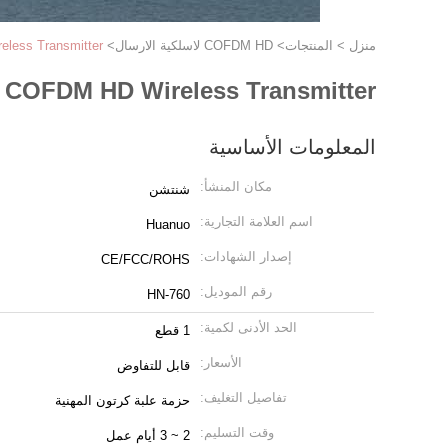
منزل
>
المنتجات
>
COFDM HD لاسلكية الارسال
>
less Transmitter
 COFDM HD Wireless Transmitter
المعلومات الأساسية
مكان المنشأ:
شنتشن
اسم العلامة التجارية:
Huanuo
إصدار الشهادات:
CE/FCC/ROHS
رقم الموديل:
HN-760
الحد الأدنى لكمية:
1 قطع
الأسعار:
قابل للتفاوض
تفاصيل التغليف:
حزمة علبة كرتون المهنية
وقت التسليم:
2 ~ 3 أيام عمل