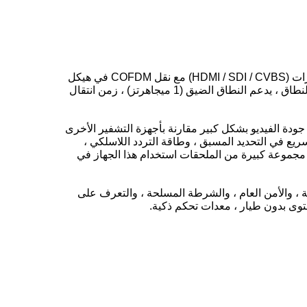
HN-760 H.265 4K HD COFDM هو أحدث جهاز إرسال فيديو COFDM يدعم إدخال IP متعدد القنوات ، ويدعم واجهة كاملة الميزات (HDMI / SDI / CVBS) مع نقل COFDM في هيكل
صغير وخفيف الوزن. تصميم مضمن ، تصميم RF تشوه رقمي فائق الخطية ، ترميز عالي الوضوح ، تعديل رقمي ، خرج RF كامل النطاق ، يدعم النطاق الضيق (1 ميجاهرتز) ، زمن انتقال
النطاق الترددي المحدد من 1 و 2 و 4 و 8 ميجاهرتز ، وقد تم تحسين جودة الفيديو بشكل كبير مقارنة بأجهزة التشفير الأخرى
واجهة المستخدم بالتحكم السريع في التحديد المسبق ، وطاقة التردد اللاسلكي ،
 مجموعة كبيرة من الملحقات استخدام هذا الجهاز في
، والمراقبة السرية ، والأمن العام ، والشرطة المسلحة ، والتعرف على
توى بدون طيار ، معدات تحكم ذكية.