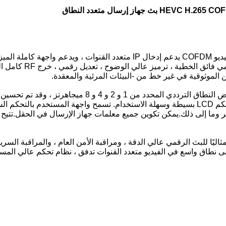
ث جهاز إرسال متعدد النطاق
الموثوقية في غير خط من -البيئات المرئية والمعقدة.
يدعم HN-760 نقل الفيديو / الصوت / البيانات مع تعديل عرض 
باستخدام الميزات المتقدمة لجهاز التشفير H.265. لوحة تحكم LCD بسيطة وسهلة الاستخدام. تسمح 
ير وما إلى ذلك.يمكن تكوين جميع معلمات جهاز الإرسال في الحقل.تتيح
HN قادر على تشفير AES ، مما يجعله مثاليًا للبث الرقمي عالي الدقة ، ومراقبة الأمن العام 
لى نطاق واسع في الفيديو متعدد القنوات تدفق ، نظام تحكم عالي المس