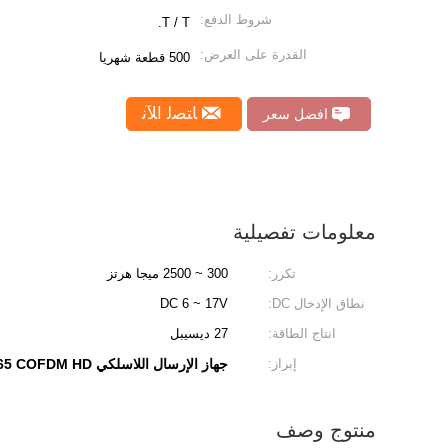
شروط الدفع:
T / T.
القدرة على العرض:
500 قطعة شهريا
ﺎﺘﺼﻟ ﺍﻶﻧ
افضل سعر
معلومات تفصيلية
تكرر:
300 ~ 2500 ميجا هرتز
نطاق الإدخال DC:
DC 6 ~ 17V
انتاج الطاقة:
27 ديسيبل
إبراز:
جهاز الإرسال اللاسلكي H.265 COFDM HD
منتوج وصف