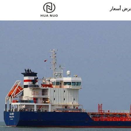
رض أسعار