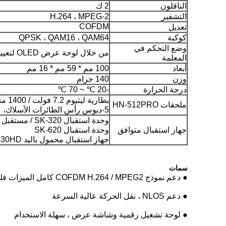
الناقلون
2 ك
التشفير
H.264 ، MPEG-2
COFDM
تعديل
كوكبة
QPSK ، QAM16 ، QAM64
وضع التحكم في
من خلال لوحة عرض OLED لتعيين المعلمات ذات الصلة
المعلمة
أبعاد
100 مم * 59 مم * 16 مم
وزن
140 جرام
درجة الحرارة
-20 ℃ ~ 70 ℃
بطارية ليثيوم 7.2 فولت / 1400 متر وشاحن
ملحقات HN-512PRO
5-دبوس رأس الطائرات الأسلاك،
وحدة استقبال SK-320 / مستقبل HN-320
جهاز استقبال متوافق
وحدة استقبال SK-620
جهاز استقبال محمول باليد HN-430HD
سمات
● دعم نموذج COFDM H.264 / MPEG2 كامل الميزات فك تشفير الفيديو
● دعم NLOS ، نقل الحركة عالية السرعة
● لوحة تشغيل رقمية وشاشة عرض ، سهلة الاستخدام