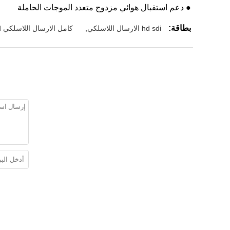
● دعم استقبال هوائي مزدوج متعدد الموجات الحاملة
بطاقة:
hd sdi الارسال اللاسلكي
,
كامل الارسال اللاسلكي hd,لاسلكي HD الفيديو الارسال