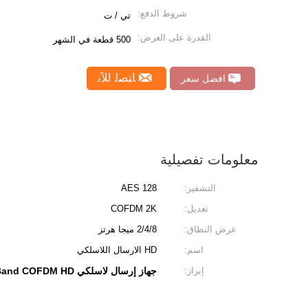
شروط الدفع:
تي / ت
القدرة على العرض:
500 قطعة في الشهر
ﺎﺘﺼﻟ ﺍﻶﻧ
افضل سعر
معلومات تفصيلية
التشفير:
AES 128
تعديل:
COFDM 2K
عرض النطاق:
2/4/8 ميجا هرتز
اسم:
HD الارسال اللاسلكي
إبراز:
جهاز إرسال لاسلكي UHF Band COFDM HD