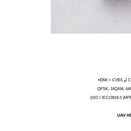
HDMI 
QPSK، 16QAM، 6
ISO / IEC13818-3 (MP