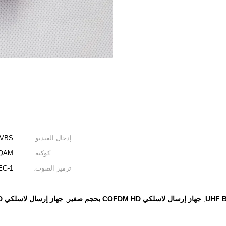
إدخال الفيديو:
CVBS أو + CVBS
كوكبة:
4QAM
ترميز الصوت:
EG-1)
جهاز إرسال لاسلكي COFDM HD بحجم صغير
جهاز إرسال لاسلكي UAV HD
,
,