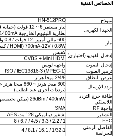
الخصائص التقنية
HN-512PRO
نموذج
تيار مستمر 6 ~ 12 فولت (حماية قطبية عكسية)
الجهد االكهربى
بطارية الليثيوم الخارجية DC7.2V / 1400mA (قابلة للاستبدال)
600 مللي أمبير -12 فولت / 0.8 واط (كفبس)
تيار
700mA-12V / 0.8W (HDMI / كفبس)
كفبس
إدخال الفيديو (اختياري)
CVBS + Mini HDMI
إدخال الصوت
واجهة لوتس
ISO / IEC13818-3 (MPEG-1)
ترميز الصوت
عرض النطاق
2/4/8 ميجا هرتز
تردد الإرسال
(ترددات أخرى عند الطلب)
طاقة خرج التردد
26dBm / 400mW (يمكن تخصيصها)
اللاسلكي
SMA
واجهة RF
التشفير
تشفير ديناميكي 128 بت AES
FEC
1 / 2،2 / 3،3 / 4،5 / 6،7 / 8
الفاصل الزمني
1/32،1 / 16،1 / 8،1 / 4
للحراسة