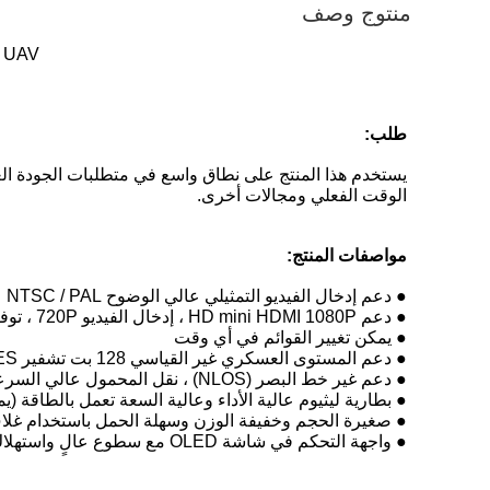
منتوج وصف
e UAV
طلب:
يستخدم هذا المنتج على نطاق واسع في متطلبات الجودة العالي
الوقت الفعلي ومجالات أخرى.
مواصفات المنتج:
● دعم إدخال الفيديو التمثيلي عالي الوضوح NTSC / PAL
● دعم HD mini HDMI 1080P ، إدخال الفيديو 720P ، توفير توافق جيد
● يمكن تغيير القوائم في أي وقت
● دعم المستوى العسكري غير القياسي 128 بت تشفير AES الديناميكي
● دعم غير خط البصر (NLOS) ، نقل المحمول عالي السرعة
● بطارية ليثيوم عالية الأداء وعالية السعة تعمل بالطاقة (ي
● صغيرة الحجم وخفيفة الوزن وسهلة الحمل باستخدام غلاف م
● واجهة التحكم في شاشة OLED مع سطوع عالٍ واستهلاك منخفض للطاقة