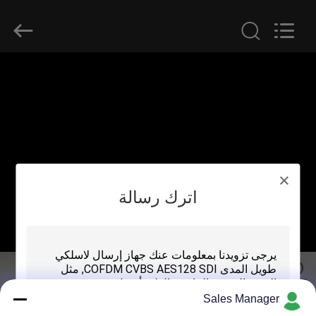
Shenzhen
Huanuo
Innovate
Technology
Co.,Ltd.
All
Rights
Reserved.
المنزل
المنتجات
حولنا
اترك رسالة
جولة
في
المصنع
مراقبة
Sales Manager