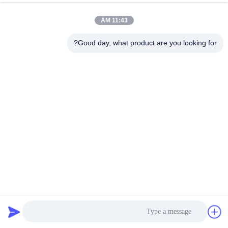
الجودة
11:43 AM
اتصل
Good day, what product are you looking for?
بنا
إرسال
اطلب
عرض
أسعار
خريطة
الموقع
جهاز إرسال لاسلكي طويل المدى COFDM CVBS AES128 SDI
COFDM فيديو الارسال
2024-11-04
سياسة
الخصوصية