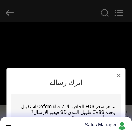
Shenzhen
Huanuo
Innovate
Technology
Co.,Ltd.
All
Rights
Reserved.
المنزل
المنتجات
حولنا
اترك رسالة
جولة
في
المصنع
مراقبة
Sales Manager