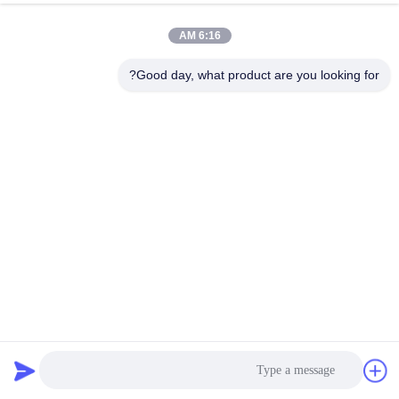
الجودة
6:16 AM
اتصل
Good day, what product are you looking for?
بنا
إرسال
اطلب
عرض
أسعار
خريطة
الموقع
2 قناة Cofdm استقبال وحدة CVBS طويل المدى SD فيديو
الارسال
COFDM فيديو الارسال
2024-11-04
سياسة
الخصوصية