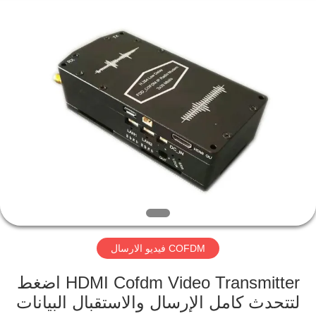
Shenzhen
Huanuo
Innovate
Technology
Co.,Ltd.
All
Rights
Reserved.
المنزل
المنتجات
حولنا
جولة
في
COFDM فيديو الارسال
المصنع
HDMI Cofdm Video Transmitter اضغط
مراقبة
لتتحدث كامل الإرسال والاستقبال البيانات