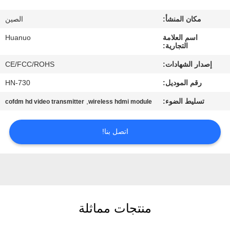
الجودة
مكان المنشأ:
الصين
اتصل
اسم العلامة
Huanuo
التجارية:
بنا
إصدار الشهادات:
CE/FCC/ROHS
رقم الموديل:
HN-730
اطلب
تسليط الضوء:
,
cofdm hd video transmitter
wireless hdmi module
عرض
أسعار
اتصل بنا!
خريطة
الموقع
سياسة
منتجات مماثلة
الخصوصية