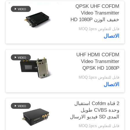
QPSK UHF COFDM
Video Transmitter
خفيف الوزن HD 1080P
HDMI 2K
قابل للتفاوض MOQ:1pcs
الاتصال
UHF HDMI COFDM
Video Transmitter
QPSK HD 1080P
1400mA لنظام الطائرات
قابل للتفاوض MOQ:1pcs
بدون طيار
الاتصال
2 قناة Cofdm استقبال
وحدة CVBS طويل
المدى SD فيديو الارسال
قابل للتفاوض MOQ:1pcs